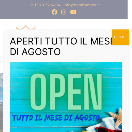
+39 0578 73 84 04
–
info@nobilcamper.it
CHIUDI
APERTI TUTTO IL MESE
DI AGOSTO