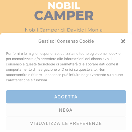
Nobil Camper di Daviddi Monia
Piazza Italia, 15 – 53045 Montepulciano Stazione
Gestisci Consenso Cookie
(Si)
Per fornire le migliori esperienze, utilizziamo tecnologie come i cookie
Tel e Fax:
+39 (0578) 73 84 04
per memorizzare e/o accedere alle informazioni del dispositivo. Il
e-mail:
info@nobilcamper.it
consenso a queste tecnologie ci permetterà di elaborare dati come il
comportamento di navigazione o ID unici su questo sito. Non
pec:
info.nobilcamper@pec.it
acconsentire o ritirare il consenso può influire negativamente su alcune
caratteristiche e funzioni.
P.IVA 01252160526
Registro Imprese: Camera di Commercio
ACCETTA
Industria Artigianato e Agricoltura di AREZZO
NEGA
SIENA.
N° REA: SI – 132738
VISUALIZZA LE PREFERENZE
Privacy Policy
–
Cookie Policy
–
Aiuto dello Stato