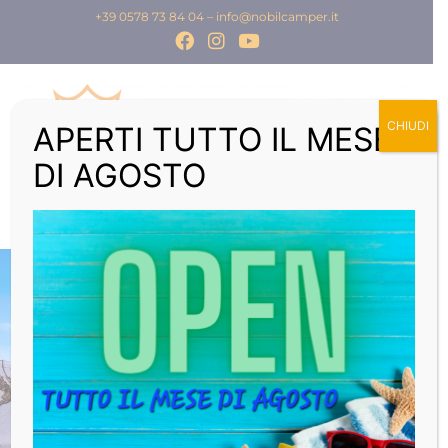
+39 0578 73 84 04
–
info@nobilcamper.it
CHIUDI
APERTI TUTTO IL MESE
DI AGOSTO