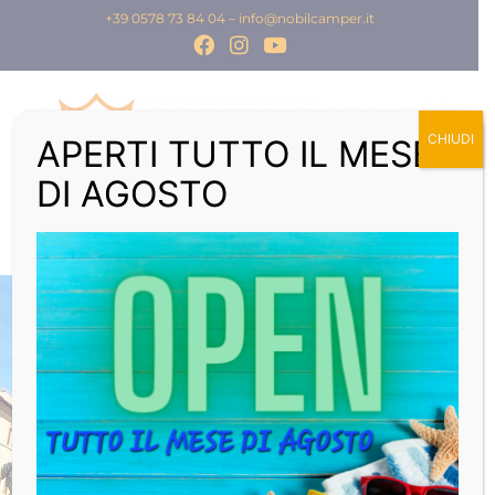
+39 0578 73 84 04
–
info@nobilcamper.it
CHIUDI
APERTI TUTTO IL MESE
DI AGOSTO
IL BAROCCO NELLA CITTA'