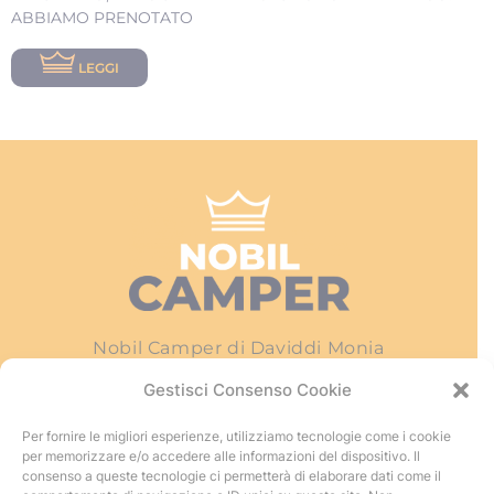
ABBIAMO PRENOTATO
LEGGI
Nobil Camper di Daviddi Monia
Piazza Italia, 15 – 53045 Montepulciano Stazione
Gestisci Consenso Cookie
(Si)
Per fornire le migliori esperienze, utilizziamo tecnologie come i cookie
Tel e Fax:
+39 (0578) 73 84 04
per memorizzare e/o accedere alle informazioni del dispositivo. Il
e-mail:
info@nobilcamper.it
consenso a queste tecnologie ci permetterà di elaborare dati come il