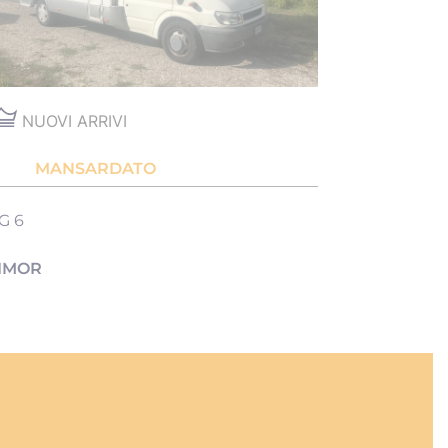
NUOVI ARRIVI
MANSARDATO
G 6
IMOR