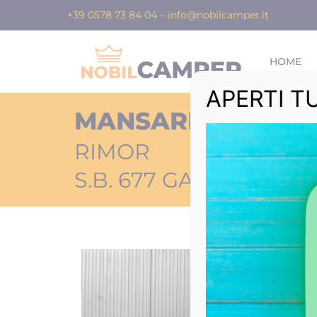
+39 0578 73 84 04
–
info@nobilcamper.it
HOME
APERTI T
MANSARDATO
RIMOR
S.B. 677 GARAGE IN AR