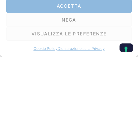
ACCETTA
NUOVI ARRIVI
NEGA
VISUALIZZA LE PREFERENZE
MANSARDATO
Cookie Policy
Dichiarazione sulla Privacy
NG 6
RIMOR