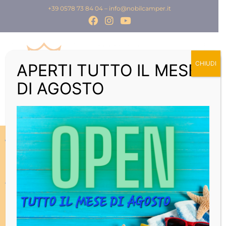
+39 0578 73 84 04
–
info@nobilcamper.it
CHIUDI
APERTI TUTTO IL MESE
DI AGOSTO
VAN
ETRUSCO
TIPE X 600 DB COMPLETE
SELECTION CON TETTO