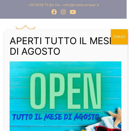
+39 0578 73 84 04
–
info@nobilcamper.it
CHIUDI
APERTI TUTTO IL MESE
DI AGOSTO