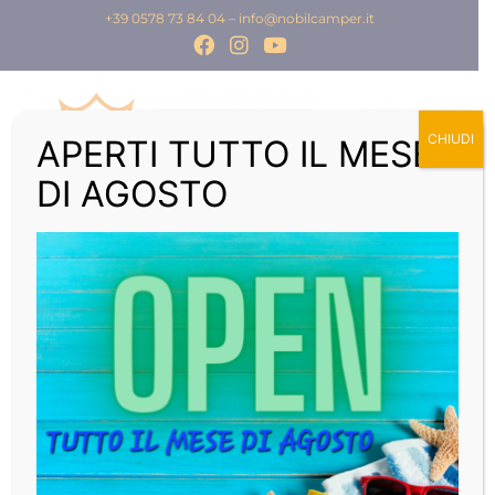
+39 0578 73 84 04
–
info@nobilcamper.it
CHIUDI
APERTI TUTTO IL MESE
DI AGOSTO